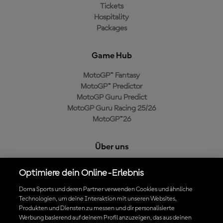
Tickets
Hospitality
Packages
Game Hub
MotoGP™ Fantasy
MotoGP™ Predictor
MotoGP Guru Predict
MotoGP Guru Racing 25/26
MotoGP™26
Über uns
MotoGP Group
Optimiere dein Online-Erlebnis
Cookie-Richtlinien
Geschäftsbedingungen
Dorna Sports und deren Partner verwenden Cookies und ähnliche
Technologien, um deine Interaktion mit unseren Websites,
Datenschutzrichtlinien
Produkten und Diensten zu messen und dir personalisierte
Kaufrichtlinie
Werbung basierend auf deinem Profil anzuzeigen, das aus deinen