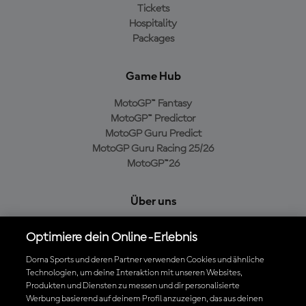
Tickets
Hospitality
Packages
Game Hub
MotoGP™ Fantasy
MotoGP™ Predictor
MotoGP Guru Predict
MotoGP Guru Racing 25/26
MotoGP™26
Über uns
MotoGP Group
Optimiere dein Online-Erlebnis
Cookie-Richtlinien
Geschäftsbedingungen
Dorna Sports und deren Partner verwenden Cookies und ähnliche
Technologien, um deine Interaktion mit unseren Websites,
Datenschutzrichtlinien
Produkten und Diensten zu messen und dir personalisierte
Kaufrichtlinie
Werbung basierend auf deinem Profil anzuzeigen, das aus deinen