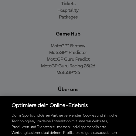
Tickets
Hospitality
Packages
Game Hub
MotoGP™ Fantasy
MotoGP™ Predictor
MotoGP Guru Predict
MotoGP Guru Racing 25/26
MotoGP™26
Über uns
MotoGP Group
Optimiere dein Online-Erlebnis
Cookie-Richtlinien
Geschäftsbedingungen
Dorna Sports und deren Partner verwenden Cookies und ähnliche
Technologien, um deine Interaktion mit unseren Websites,
Datenschutzrichtlinien
Produkten und Diensten zu messen und dir personalisierte
Kaufrichtlinie
Werbung basierend auf deinem Profil anzuzeigen, das aus deinen