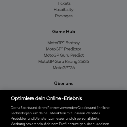
Tickets
Hospitality
Packages
Game Hub
MotoGP™ Fantasy
MotoGP™ Predictor
MotoGP Guru Predict
MotoGP Guru Racing 25/26
MotoGP™26
Über uns
MotoGP Group
Optimiere dein Online-Erlebnis
Cookie-Richtlinien
Geschäftsbedingungen
Dorna Sports und deren Partner verwenden Cookies und ähnliche
Technologien, um deine Interaktion mit unseren Websites,
Datenschutzrichtlinien
Produkten und Diensten zu messen und dir personalisierte
Kaufrichtlinie
Werbung basierend auf deinem Profil anzuzeigen, das aus deinen