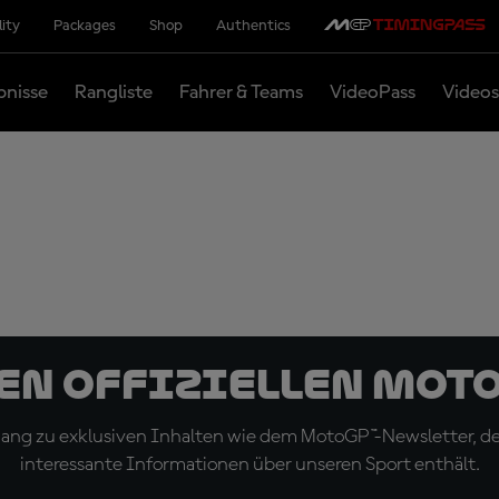
lity
Packages
Shop
Authentics
bnisse
Rangliste
Fahrer & Teams
VideoPass
Videos
den offiziellen Mot
ugang zu exklusiven Inhalten wie dem MotoGP™-Newsletter, d
interessante Informationen über unseren Sport enthält.