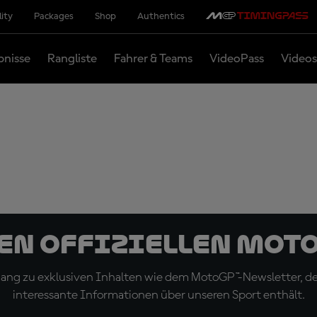
lity
Packages
Shop
Authentics
bnisse
Rangliste
Fahrer & Teams
VideoPass
Videos
den offiziellen Mot
ugang zu exklusiven Inhalten wie dem MotoGP™-Newsletter, d
interessante Informationen über unseren Sport enthält.