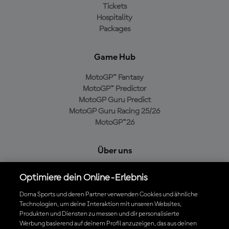
Tickets
Hospitality
Packages
Game Hub
MotoGP™ Fantasy
MotoGP™ Predictor
MotoGP Guru Predict
MotoGP Guru Racing 25/26
MotoGP™26
Über uns
MotoGP Group
Optimiere dein Online-Erlebnis
Cookie-Richtlinien
Geschäftsbedingungen
Dorna Sports und deren Partner verwenden Cookies und ähnliche
Technologien, um deine Interaktion mit unseren Websites,
Datenschutzrichtlinien
Produkten und Diensten zu messen und dir personalisierte
Kaufrichtlinie
Werbung basierend auf deinem Profil anzuzeigen, das aus deinen