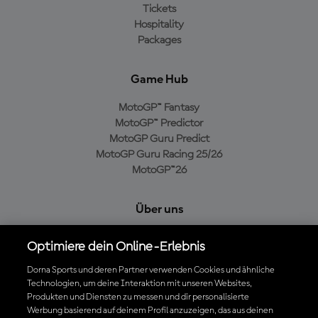
Tickets
Hospitality
Packages
Game Hub
MotoGP™ Fantasy
MotoGP™ Predictor
MotoGP Guru Predict
MotoGP Guru Racing 25/26
MotoGP™26
Über uns
MotoGP Group
Optimiere dein Online-Erlebnis
Cookie-Richtlinien
Geschäftsbedingungen
Dorna Sports und deren Partner verwenden Cookies und ähnliche
Technologien, um deine Interaktion mit unseren Websites,
Datenschutzrichtlinien
Produkten und Diensten zu messen und dir personalisierte
Kaufrichtlinie
Werbung basierend auf deinem Profil anzuzeigen, das aus deinen