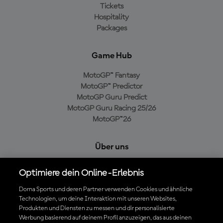
Tickets
Hospitality
Packages
Game Hub
MotoGP™ Fantasy
MotoGP™ Predictor
MotoGP Guru Predict
MotoGP Guru Racing 25/26
MotoGP™26
Über uns
MotoGP Group
Optimiere dein Online-Erlebnis
Cookie-Richtlinien
Geschäftsbedingungen
Dorna Sports und deren Partner verwenden Cookies und ähnliche
Technologien, um deine Interaktion mit unseren Websites,
Datenschutzrichtlinien
Produkten und Diensten zu messen und dir personalisierte
Kaufrichtlinie
Werbung basierend auf deinem Profil anzuzeigen, das aus deinen