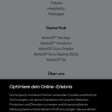
Tickets
Hospitality
Packages
Game Hub
MotoGP™ Fantasy
MotoGP™ Predictor
MotoGP Guru Predict
MotoGP Guru Racing 25/26
MotoGP™26
Über uns
MotoGP Group
Optimiere dein Online-Erlebnis
Cookie-Richtlinien
Geschäftsbedingungen
Dorna Sports und deren Partner verwenden Cookies und ähnliche
Technologien, um deine Interaktion mit unseren Websites,
Datenschutzrichtlinien
Produkten und Diensten zu messen und dir personalisierte
Kaufrichtlinie
Werbung basierend auf deinem Profil anzuzeigen, das aus deinen