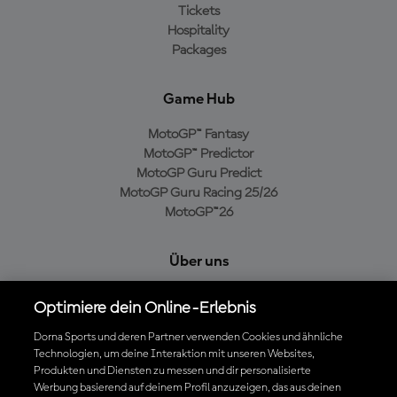
Tickets
Hospitality
Packages
Game Hub
MotoGP™ Fantasy
MotoGP™ Predictor
MotoGP Guru Predict
MotoGP Guru Racing 25/26
MotoGP™26
Über uns
MotoGP Group
Optimiere dein Online-Erlebnis
Cookie-Richtlinien
Geschäftsbedingungen
Dorna Sports und deren Partner verwenden Cookies und ähnliche
Technologien, um deine Interaktion mit unseren Websites,
Datenschutzrichtlinien
Produkten und Diensten zu messen und dir personalisierte
Kaufrichtlinie
Werbung basierend auf deinem Profil anzuzeigen, das aus deinen