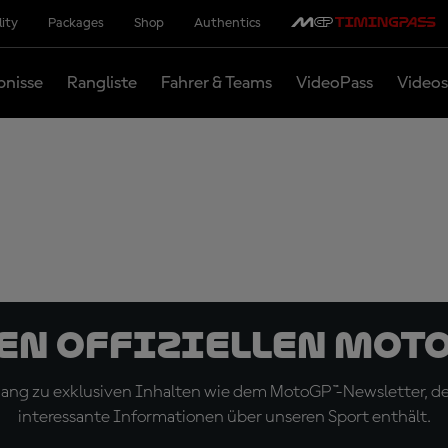
lity
Packages
Shop
Authentics
bnisse
Rangliste
Fahrer & Teams
VideoPass
Videos
den offiziellen Mot
ugang zu exklusiven Inhalten wie dem MotoGP™-Newsletter, d
interessante Informationen über unseren Sport enthält.