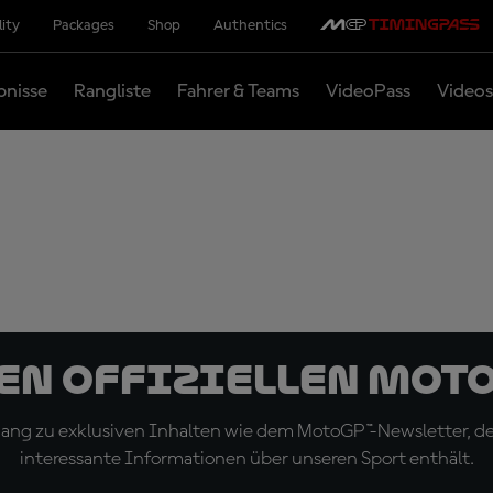
lity
Packages
Shop
Authentics
bnisse
Rangliste
Fahrer & Teams
VideoPass
Videos
den offiziellen Mot
ugang zu exklusiven Inhalten wie dem MotoGP™-Newsletter, d
interessante Informationen über unseren Sport enthält.