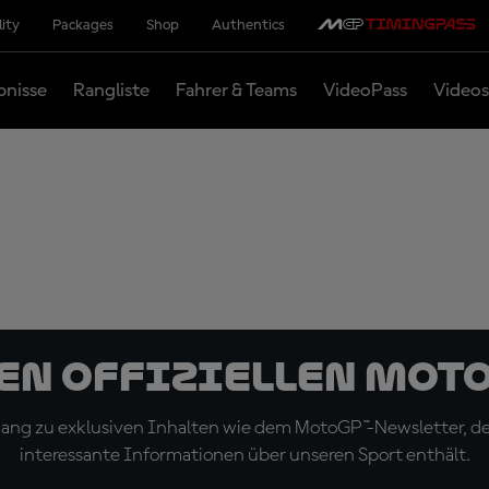
lity
Packages
Shop
Authentics
bnisse
Rangliste
Fahrer & Teams
VideoPass
Videos
den offiziellen Mot
ugang zu exklusiven Inhalten wie dem MotoGP™-Newsletter, d
interessante Informationen über unseren Sport enthält.