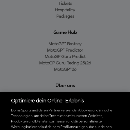
Tickets
Hospitality
Packages
Game Hub
MotoGP™ Fantasy
MotoGP™ Predictor
MotoGP Guru Predict
MotoGP Guru Racing 25/26
MotoGP™26
Über uns
MotoGP Group
Optimiere dein Online-Erlebnis
Cookie-Richtlinien
Geschäftsbedingungen
Dorna Sports und deren Partner verwenden Cookies und ähnliche
Technologien, um deine Interaktion mit unseren Websites,
Datenschutzrichtlinien
Produkten und Diensten zu messen und dir personalisierte
Kaufrichtlinie
Werbung basierend auf deinem Profil anzuzeigen, das aus deinen