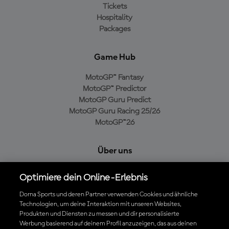
Tickets
Hospitality
Packages
Game Hub
MotoGP™ Fantasy
MotoGP™ Predictor
MotoGP Guru Predict
MotoGP Guru Racing 25/26
MotoGP™26
Über uns
MotoGP Group
Optimiere dein Online-Erlebnis
Cookie-Richtlinien
Geschäftsbedingungen
Dorna Sports und deren Partner verwenden Cookies und ähnliche
Technologien, um deine Interaktion mit unseren Websites,
Datenschutzrichtlinien
Produkten und Diensten zu messen und dir personalisierte
Kaufrichtlinie
Werbung basierend auf deinem Profil anzuzeigen, das aus deinen