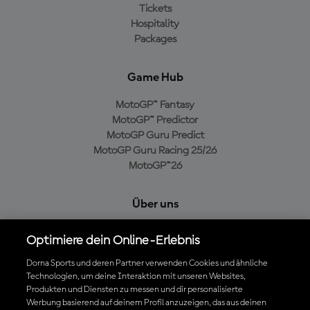
Tickets
Hospitality
Packages
Game Hub
MotoGP™ Fantasy
MotoGP™ Predictor
MotoGP Guru Predict
MotoGP Guru Racing 25/26
MotoGP™26
Über uns
MotoGP Group
Optimiere dein Online-Erlebnis
Cookie-Richtlinien
Geschäftsbedingungen
Dorna Sports und deren Partner verwenden Cookies und ähnliche
Technologien, um deine Interaktion mit unseren Websites,
Datenschutzrichtlinien
Produkten und Diensten zu messen und dir personalisierte
Kaufrichtlinie
Werbung basierend auf deinem Profil anzuzeigen, das aus deinen