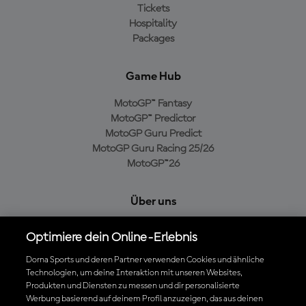
Tickets
Hospitality
Packages
Game Hub
MotoGP™ Fantasy
MotoGP™ Predictor
MotoGP Guru Predict
MotoGP Guru Racing 25/26
MotoGP™26
Über uns
MotoGP Group
Optimiere dein Online-Erlebnis
Cookie-Richtlinien
Geschäftsbedingungen
Dorna Sports und deren Partner verwenden Cookies und ähnliche
Technologien, um deine Interaktion mit unseren Websites,
Datenschutzrichtlinien
Produkten und Diensten zu messen und dir personalisierte
Kaufrichtlinie
Werbung basierend auf deinem Profil anzuzeigen, das aus deinen