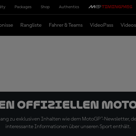
lity
Packages
Shop
Authentics
bnisse
Rangliste
Fahrer & Teams
VideoPass
Videos
den offiziellen Mot
ugang zu exklusiven Inhalten wie dem MotoGP™-Newsletter, d
interessante Informationen über unseren Sport enthält.