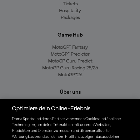
Tickets
Hospitality
Packages
Game Hub
MotoGP™ Fantasy
MotoGP™ Predictor
MotoGP Guru Predict
MotoGP Guru Racing 25/26
MotoGP™26
Über uns
MotoGP Group
Optimiere dein Online-Erlebnis
Cookie-Richtlinien
Geschäftsbedingungen
Dorna Sports und deren Partner verwenden Cookies und ähnliche
Technologien, um deine Interaktion mit unseren Websites,
Datenschutzrichtlinien
Produkten und Diensten zu messen und dir personalisierte
Kaufrichtlinie
Werbung basierend auf deinem Profil anzuzeigen, das aus deinen