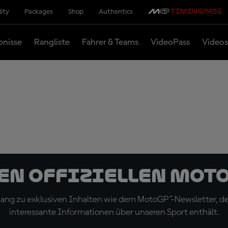
lity
Packages
Shop
Authentics
bnisse
Rangliste
Fahrer & Teams
VideoPass
Videos
den offiziellen Mot
ugang zu exklusiven Inhalten wie dem MotoGP™-Newsletter, d
interessante Informationen über unseren Sport enthält.