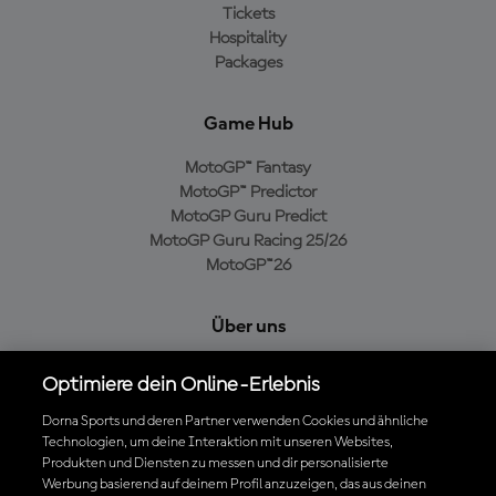
Tickets
Hospitality
Packages
Game Hub
MotoGP™ Fantasy
MotoGP™ Predictor
MotoGP Guru Predict
MotoGP Guru Racing 25/26
MotoGP™26
Über uns
MotoGP Group
Optimiere dein Online-Erlebnis
Cookie-Richtlinien
Geschäftsbedingungen
Dorna Sports und deren Partner verwenden Cookies und ähnliche
Technologien, um deine Interaktion mit unseren Websites,
Datenschutzrichtlinien
Produkten und Diensten zu messen und dir personalisierte
Kaufrichtlinie
Werbung basierend auf deinem Profil anzuzeigen, das aus deinen