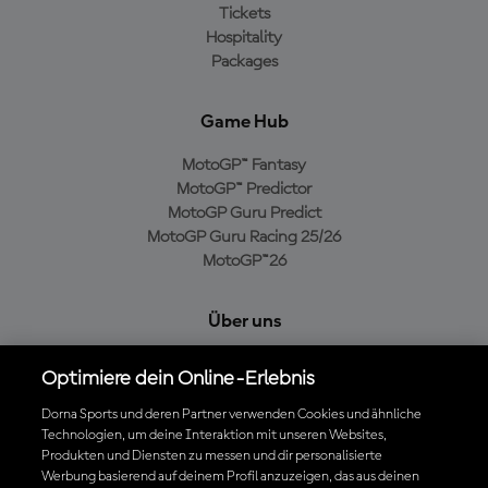
Tickets
Hospitality
Packages
Game Hub
MotoGP™ Fantasy
MotoGP™ Predictor
MotoGP Guru Predict
MotoGP Guru Racing 25/26
MotoGP™26
Über uns
MotoGP Group
Optimiere dein Online-Erlebnis
Cookie-Richtlinien
Geschäftsbedingungen
Dorna Sports und deren Partner verwenden Cookies und ähnliche
Technologien, um deine Interaktion mit unseren Websites,
Datenschutzrichtlinien
Produkten und Diensten zu messen und dir personalisierte
Kaufrichtlinie
Werbung basierend auf deinem Profil anzuzeigen, das aus deinen