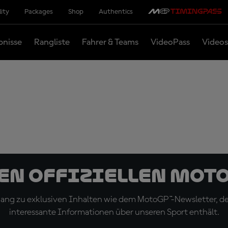
lity
Packages
Shop
Authentics
bnisse
Rangliste
Fahrer & Teams
VideoPass
Videos
den offiziellen Mot
ugang zu exklusiven Inhalten wie dem MotoGP™-Newsletter, d
interessante Informationen über unseren Sport enthält.