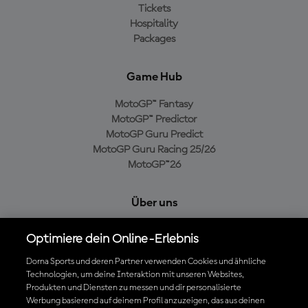
Tickets
Hospitality
Packages
Game Hub
MotoGP™ Fantasy
MotoGP™ Predictor
MotoGP Guru Predict
MotoGP Guru Racing 25/26
MotoGP™26
Über uns
MotoGP Group
Optimiere dein Online-Erlebnis
Cookie-Richtlinien
Geschäftsbedingungen
Dorna Sports und deren Partner verwenden Cookies und ähnliche
Technologien, um deine Interaktion mit unseren Websites,
Datenschutzrichtlinien
Produkten und Diensten zu messen und dir personalisierte
Kaufrichtlinie
Werbung basierend auf deinem Profil anzuzeigen, das aus deinen