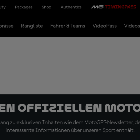
lity
Packages
Shop
Authentics
bnisse
Rangliste
Fahrer & Teams
VideoPass
Videos
den offiziellen Mot
ugang zu exklusiven Inhalten wie dem MotoGP™-Newsletter, d
interessante Informationen über unseren Sport enthält.