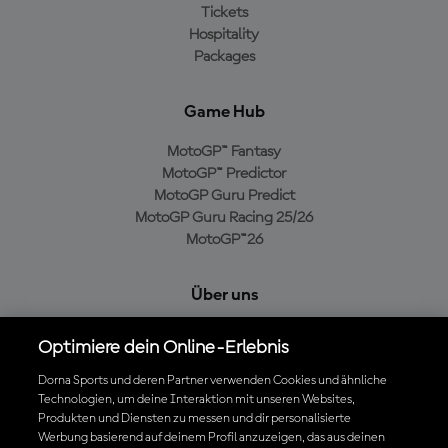
Tickets
Hospitality
Packages
Game Hub
MotoGP™ Fantasy
MotoGP™ Predictor
MotoGP Guru Predict
MotoGP Guru Racing 25/26
MotoGP™26
Über uns
MotoGP Group
Optimiere dein Online-Erlebnis
Cookie-Richtlinien
Geschäftsbedingungen
Dorna Sports und deren Partner verwenden Cookies und ähnliche
Technologien, um deine Interaktion mit unseren Websites,
Datenschutzrichtlinien
Produkten und Diensten zu messen und dir personalisierte
Kaufrichtlinie
Werbung basierend auf deinem Profil anzuzeigen, das aus deinen