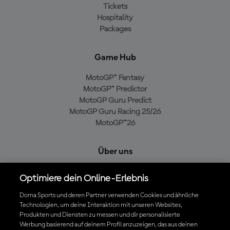
Tickets
Hospitality
Packages
Game Hub
MotoGP™ Fantasy
MotoGP™ Predictor
MotoGP Guru Predict
MotoGP Guru Racing 25/26
MotoGP™26
Über uns
MotoGP Group
Optimiere dein Online-Erlebnis
Cookie-Richtlinien
Geschäftsbedingungen
Dorna Sports und deren Partner verwenden Cookies und ähnliche
Technologien, um deine Interaktion mit unseren Websites,
Datenschutzrichtlinien
Produkten und Diensten zu messen und dir personalisierte
Kaufrichtlinie
Werbung basierend auf deinem Profil anzuzeigen, das aus deinen