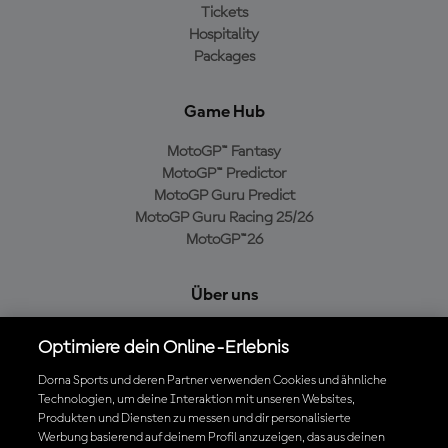
Tickets
Hospitality
Packages
Game Hub
MotoGP™ Fantasy
MotoGP™ Predictor
MotoGP Guru Predict
MotoGP Guru Racing 25/26
MotoGP™26
Über uns
MotoGP Group
Optimiere dein Online-Erlebnis
Cookie-Richtlinien
Geschäftsbedingungen
Dorna Sports und deren Partner verwenden Cookies und ähnliche
Technologien, um deine Interaktion mit unseren Websites,
Datenschutzrichtlinien
Produkten und Diensten zu messen und dir personalisierte
Kaufrichtlinie
Werbung basierend auf deinem Profil anzuzeigen, das aus deinen