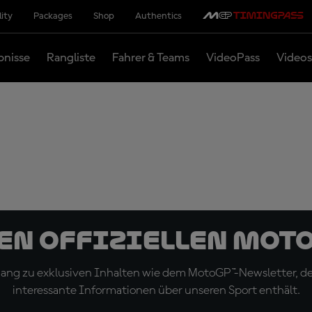
lity
Packages
Shop
Authentics
bnisse
Rangliste
Fahrer & Teams
VideoPass
Videos
den offiziellen Mot
ugang zu exklusiven Inhalten wie dem MotoGP™-Newsletter, d
interessante Informationen über unseren Sport enthält.