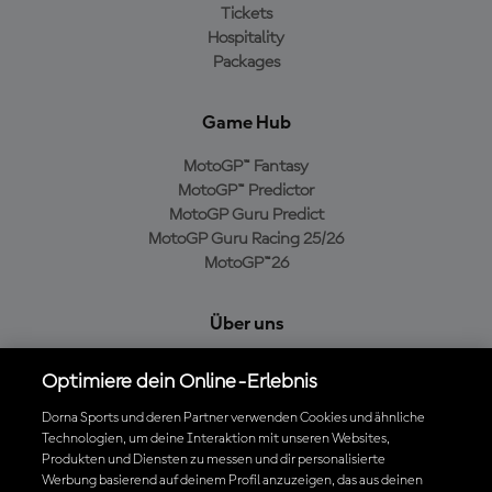
Tickets
Hospitality
Packages
Game Hub
MotoGP™ Fantasy
MotoGP™ Predictor
MotoGP Guru Predict
MotoGP Guru Racing 25/26
MotoGP™26
Über uns
MotoGP Group
Optimiere dein Online-Erlebnis
Cookie-Richtlinien
Geschäftsbedingungen
Dorna Sports und deren Partner verwenden Cookies und ähnliche
Technologien, um deine Interaktion mit unseren Websites,
Datenschutzrichtlinien
Produkten und Diensten zu messen und dir personalisierte
Kaufrichtlinie
Werbung basierend auf deinem Profil anzuzeigen, das aus deinen