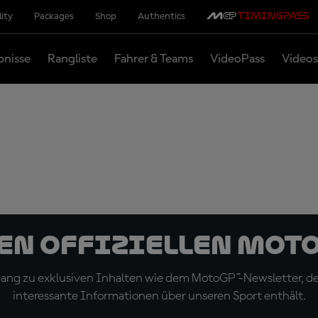
lity
Packages
Shop
Authentics
bnisse
Rangliste
Fahrer & Teams
VideoPass
Videos
den offiziellen Mot
ugang zu exklusiven Inhalten wie dem MotoGP™-Newsletter, d
interessante Informationen über unseren Sport enthält.