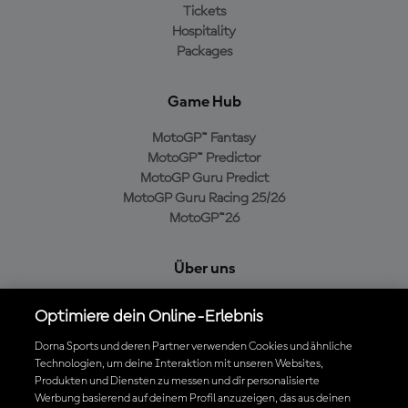
Tickets
Hospitality
Packages
Game Hub
MotoGP™ Fantasy
MotoGP™ Predictor
MotoGP Guru Predict
MotoGP Guru Racing 25/26
MotoGP™26
Über uns
MotoGP Group
Optimiere dein Online-Erlebnis
Cookie-Richtlinien
Geschäftsbedingungen
Dorna Sports und deren Partner verwenden Cookies und ähnliche
Technologien, um deine Interaktion mit unseren Websites,
Datenschutzrichtlinien
Produkten und Diensten zu messen und dir personalisierte
Kaufrichtlinie
Werbung basierend auf deinem Profil anzuzeigen, das aus deinen