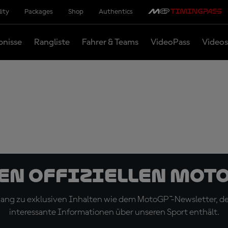
lity
Packages
Shop
Authentics
bnisse
Rangliste
Fahrer & Teams
VideoPass
Videos
den offiziellen Mot
ugang zu exklusiven Inhalten wie dem MotoGP™-Newsletter, d
interessante Informationen über unseren Sport enthält.