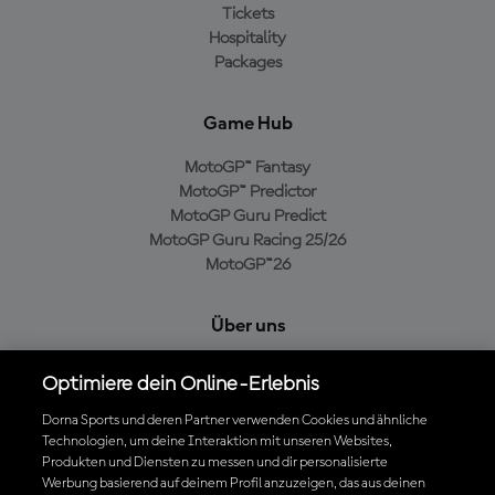
Tickets
Hospitality
Packages
Game Hub
MotoGP™ Fantasy
MotoGP™ Predictor
MotoGP Guru Predict
MotoGP Guru Racing 25/26
MotoGP™26
Über uns
MotoGP Group
Optimiere dein Online-Erlebnis
Cookie-Richtlinien
Geschäftsbedingungen
Dorna Sports und deren Partner verwenden Cookies und ähnliche
Technologien, um deine Interaktion mit unseren Websites,
Datenschutzrichtlinien
Produkten und Diensten zu messen und dir personalisierte
Kaufrichtlinie
Werbung basierend auf deinem Profil anzuzeigen, das aus deinen