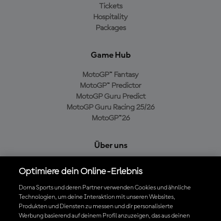
Tickets
Hospitality
Packages
Game Hub
MotoGP™ Fantasy
MotoGP™ Predictor
MotoGP Guru Predict
MotoGP Guru Racing 25/26
MotoGP™26
Über uns
MotoGP Group
Optimiere dein Online-Erlebnis
Cookie-Richtlinien
Geschäftsbedingungen
Dorna Sports und deren Partner verwenden Cookies und ähnliche
Technologien, um deine Interaktion mit unseren Websites,
Datenschutzrichtlinien
Produkten und Diensten zu messen und dir personalisierte
Kaufrichtlinie
Werbung basierend auf deinem Profil anzuzeigen, das aus deinen