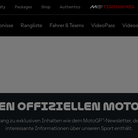
lity
Packages
Shop
Authentics
bnisse
Rangliste
Fahrer & Teams
VideoPass
Videos
den offiziellen Mot
ugang zu exklusiven Inhalten wie dem MotoGP™-Newsletter, d
interessante Informationen über unseren Sport enthält.