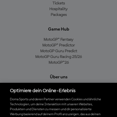
Tickets
Hospitality
Packages
Game Hub
MotoGP™ Fantasy
MotoGP™ Predictor
MotoGP Guru Predict
MotoGP Guru Racing 25/26
MotoGP™26
Über uns
MotoGP Group
Optimiere dein Online-Erlebnis
Cookie-Richtlinien
Geschäftsbedingungen
Dorna Sports und deren Partner verwenden Cookies und ähnliche
Technologien, um deine Interaktion mit unseren Websites,
Datenschutzrichtlinien
Produkten und Diensten zu messen und dir personalisierte
Kaufrichtlinie
Werbung basierend auf deinem Profil anzuzeigen, das aus deinen