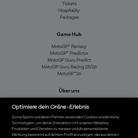
Tickets
Hospitality
Packages
Game Hub
MotoGP™ Fantasy
MotoGP™ Predictor
MotoGP Guru Predict
MotoGP Guru Racing 25/26
MotoGP™26
Über uns
MotoGP Group
Optimiere dein Online-Erlebnis
Cookie-Richtlinien
Geschäftsbedingungen
Dorna Sports und deren Partner verwenden Cookies und ähnliche
Technologien, um deine Interaktion mit unseren Websites,
Datenschutzrichtlinien
Produkten und Diensten zu messen und dir personalisierte
Kaufrichtlinie
Werbung basierend auf deinem Profil anzuzeigen, das aus deinen