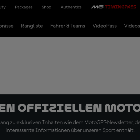
lity
Packages
Shop
Authentics
bnisse
Rangliste
Fahrer & Teams
VideoPass
Videos
den offiziellen Mot
ugang zu exklusiven Inhalten wie dem MotoGP™-Newsletter, d
interessante Informationen über unseren Sport enthält.