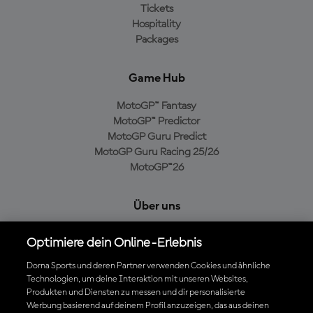
Tickets
Hospitality
Packages
Game Hub
MotoGP™ Fantasy
MotoGP™ Predictor
MotoGP Guru Predict
MotoGP Guru Racing 25/26
MotoGP™26
Über uns
MotoGP Group
Optimiere dein Online-Erlebnis
Cookie-Richtlinien
Geschäftsbedingungen
Dorna Sports und deren Partner verwenden Cookies und ähnliche
Technologien, um deine Interaktion mit unseren Websites,
Datenschutzrichtlinien
Produkten und Diensten zu messen und dir personalisierte
Kaufrichtlinie
Werbung basierend auf deinem Profil anzuzeigen, das aus deinen