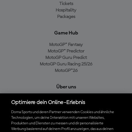
Tickets
Hospitality
Packages
Game Hub
MotoGP™ Fantasy
MotoGP™ Predictor
MotoGP Guru Predict
MotoGP Guru Racing 25/26
MotoGP™26
Über uns
MotoGP Group
Optimiere dein Online-Erlebnis
Cookie-Richtlinien
Geschäftsbedingungen
Dorna Sports und deren Partner verwenden Cookies und ähnliche
Technologien, um deine Interaktion mit unseren Websites,
Datenschutzrichtlinien
Produkten und Diensten zu messen und dir personalisierte
Kaufrichtlinie
Werbung basierend auf deinem Profil anzuzeigen, das aus deinen