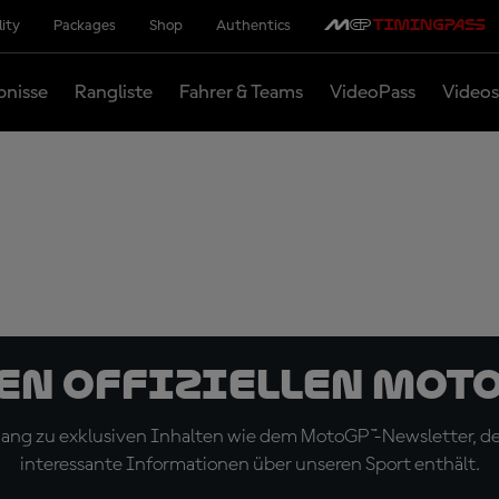
lity
Packages
Shop
Authentics
bnisse
Rangliste
Fahrer & Teams
VideoPass
Videos
den offiziellen Mot
ugang zu exklusiven Inhalten wie dem MotoGP™-Newsletter, d
interessante Informationen über unseren Sport enthält.