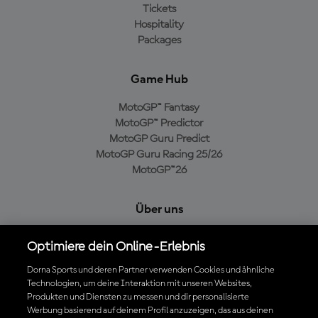
Tickets
Hospitality
Packages
Game Hub
MotoGP™ Fantasy
MotoGP™ Predictor
MotoGP Guru Predict
MotoGP Guru Racing 25/26
MotoGP™26
Über uns
MotoGP Group
Optimiere dein Online-Erlebnis
Cookie-Richtlinien
Geschäftsbedingungen
Dorna Sports und deren Partner verwenden Cookies und ähnliche
Technologien, um deine Interaktion mit unseren Websites,
Datenschutzrichtlinien
Produkten und Diensten zu messen und dir personalisierte
Kaufrichtlinie
Werbung basierend auf deinem Profil anzuzeigen, das aus deinen