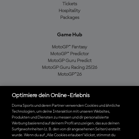
Tickets
Hospitality
Packages
Game Hub
MotoGP™ Fantasy
MotoGP™ Predictor
MotoGP Guru Predict
MotoGP Guru Racing 25/26
MotoGP™26
Über uns
Optimiere dein Online-Erlebnis
MotoGP Group
Dorna Sports und deren Partner verwenden Cookies und ähnliche
Cookie-Richtlinien
Technologien, um deine Interaktion mit unseren Websites,
Geschäftsbedingungen
Produkten und Diensten zu messen und dir personalisierte
Werbung basierend auf deinem Profil anzuzeigen, das aus deinen
Datenschutzrichtlinien
Surfgewohnheiten (z. B. den von dir angesehenen Seiten) erstellt
Kaufrichtlinie
wurde. Wenn du auf „Alle Cookies erlauben“ klickst, stimmst du