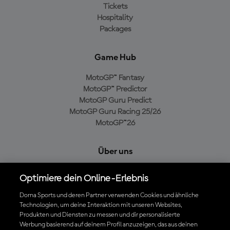
Tickets
Hospitality
Packages
Game Hub
MotoGP™ Fantasy
MotoGP™ Predictor
MotoGP Guru Predict
MotoGP Guru Racing 25/26
MotoGP™26
Über uns
MotoGP Group
Optimiere dein Online-Erlebnis
Cookie-Richtlinien
Geschäftsbedingungen
Dorna Sports und deren Partner verwenden Cookies und ähnliche
Technologien, um deine Interaktion mit unseren Websites,
Datenschutzrichtlinien
Produkten und Diensten zu messen und dir personalisierte
Kaufrichtlinie
Werbung basierend auf deinem Profil anzuzeigen, das aus deinen