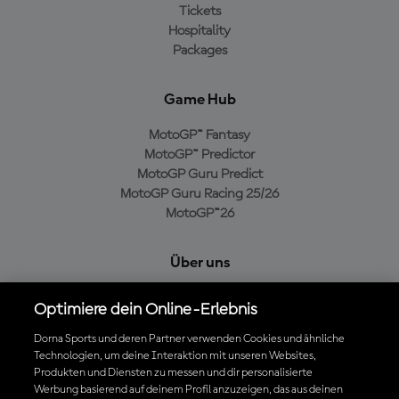
Tickets
Hospitality
Packages
Game Hub
MotoGP™ Fantasy
MotoGP™ Predictor
MotoGP Guru Predict
MotoGP Guru Racing 25/26
MotoGP™26
Über uns
MotoGP Group
Optimiere dein Online-Erlebnis
Cookie-Richtlinien
Geschäftsbedingungen
Dorna Sports und deren Partner verwenden Cookies und ähnliche
Technologien, um deine Interaktion mit unseren Websites,
Datenschutzrichtlinien
Produkten und Diensten zu messen und dir personalisierte
Kaufrichtlinie
Werbung basierend auf deinem Profil anzuzeigen, das aus deinen