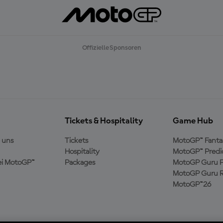
Offizielle Sponsoren
Tickets & Hospitality
Game Hub
 uns
Tickets
MotoGP™ Fanta
Hospitality
MotoGP™ Predi
ei MotoGP™
Packages
MotoGP Guru P
MotoGP Guru R
MotoGP™26