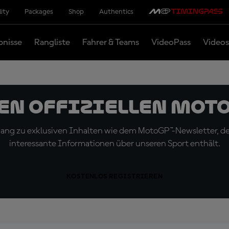
lity
Packages
Shop
Authentics
bnisse
Rangliste
Fahrer & Teams
VideoPass
Videos
den offiziellen Mot
ugang zu exklusiven Inhalten wie dem MotoGP™-Newsletter, d
interessante Informationen über unseren Sport enthält.
KOSTENLOS REGISTRIEREN