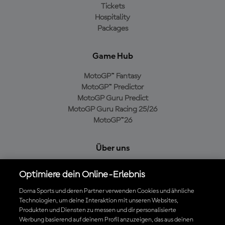
Tickets
Hospitality
Packages
Game Hub
MotoGP™ Fantasy
MotoGP™ Predictor
MotoGP Guru Predict
MotoGP Guru Racing 25/26
MotoGP™26
Über uns
MotoGP Group
Optimiere dein Online-Erlebnis
Cookie-Richtlinien
Geschäftsbedingungen
Dorna Sports und deren Partner verwenden Cookies und ähnliche
Technologien, um deine Interaktion mit unseren Websites,
Datenschutzrichtlinien
Produkten und Diensten zu messen und dir personalisierte
Kaufrichtlinie
Werbung basierend auf deinem Profil anzuzeigen, das aus deinen