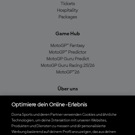
Tickets
Hospitality
Packages
Game Hub
MotoGP™ Fantasy
MotoGP™ Predictor
MotoGP Guru Predict
MotoGP Guru Racing 25/26
MotoGP™26
Über uns
MotoGP Group
Optimiere dein Online-Erlebnis
Cookie-Richtlinien
Geschäftsbedingungen
Dorna Sports und deren Partner verwenden Cookies und ähnliche
Technologien, um deine Interaktion mit unseren Websites,
Datenschutzrichtlinien
Produkten und Diensten zu messen und dir personalisierte
Kaufrichtlinie
Werbung basierend auf deinem Profil anzuzeigen, das aus deinen